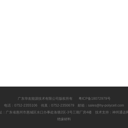
广东华友能源技术有限公司版权所有
粤ICP备18072979号
电话：0752-2355106 传真：0752-2350679 邮箱：sales@hy-polycell.com
址：广东省惠州市惠城区水口办事处洛塘2区-3号三期厂房4楼 技术支持：
神州通达
绝缘材料